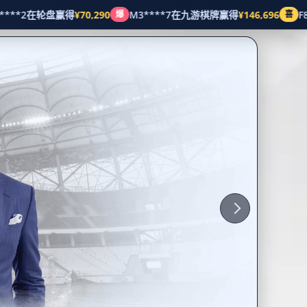
|
选择语言：
简体中文
English
示
企业文化
企业服务
加入JJB竞技宝平台