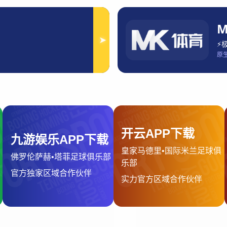
赛体验的影响
了巨大变化。对于一些无法亲临现场观看比赛或错过比赛直播的
，球迷可以随时随地观看自己错过的精彩时刻，感受比赛的紧张
放功能显得尤为重要。
些希望深入分析比赛的球迷提供了便利。许多专业的足球分析师
战术布局、进攻与防守的配合等。因此，回放功能不仅是为了娱
观看不流畅或清晰度不高的回放内容时，观众的观赛体验会受到
球迷感到不满，影响他们的观赛体验。因此，如何提升回放质量
择与便利性
世界杯赛事的直播回放服务，这些平台包括各大体育视频网站、
尽相同，因此球迷选择合适的平台观看回放，成为了影响观赛体验