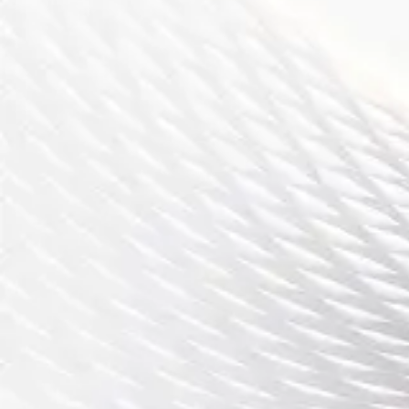
精彩瞬间，比如进球、精彩传球、犯规等，从而为球迷提
体验更加丰富和精准。
4、回放提升赛事文化
世界杯不仅仅是一个体育赛事，它还是一种全球文化现象
以反复观看比赛中的经典时刻，激发他们对比赛的热情，
够使得赛事的影响力持续发酵，甚至成为人们津津乐道的“
从商业角度来看，回放服务也为赛事的收入增长提供了新
观众接触，增加品牌曝光度。此外，平台还可以通过为球
不仅推动了赛事本身的发展，也促进了足球产业的进一步
世界杯赛事回放服务的普及和创新，无疑为全球球迷带来
越重要的角色。未来，随着技术的不断进步，回放服务将
总结：
世界杯赛事的直播回放服务为全球球迷提供了更加灵活和
地理解比赛的细节，提升自己的足球知识和观赛技巧。同
高清、虚拟现实和人工智能等技术的加持下，回放服务的