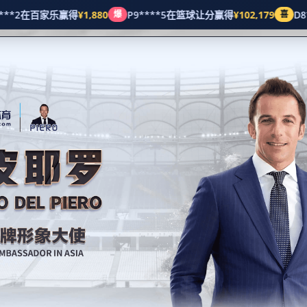
认识JJB竞技宝
项目展