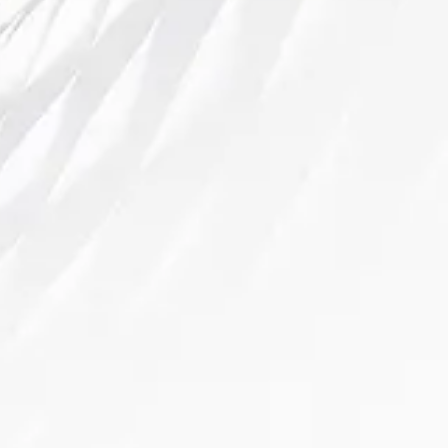
赛事推广，
体验将持续
体验分析
竞技宝·(JJB)官网-华语电
竞行业引领者
联系人：温先生
电话：13594780008
网址：
https://www.slzqxx.com
地址：淮北市辰饿村400号