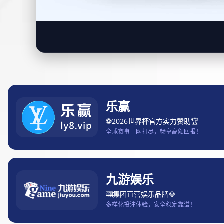
项目展示
项目展示
世界杯赛事是否提供直播回
2025-08-30 19:09:34
389
随着全球各地对足球赛事的关注度不断升高，世界杯无疑
场观看，还通过各种直播平台将赛事传播到世界各地。然
要因素。本文将从世界杯赛事是否提供直播回放服务的角
选择、球迷需求及其对赛事传播的作用。文章将围绕四个
台的选择与便利性、世界杯赛事回放技术的发展与趋势，
以更全面地理解直播回放对世界杯赛事观赛体验的作用。
JJB竞技宝