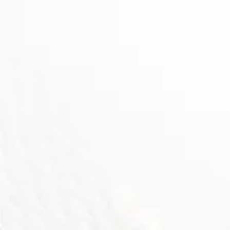
因素。
一些知名的体育平台如ESPN、腾讯体育、YouTube
转到关键时刻、选择多语言解说等。这类平台的便利性使
活性与便利性。
然而，并非所有的回放平台都能提供如此流畅和高质量的
迟或卡顿，这对球迷来说无疑是一个较大的负担。尤其是
体验受损。因此，平台的选择，尤其是回放服务的稳定性
3、世界杯赛事回放技
随着技术的不断进步，世界杯赛事的回放技术也在不断升
展为球迷提供了更加丰富的观赛体验。比如，现如今的回放
迷更好地理解比赛中的关键细节。
此外，虚拟现实（VR）与增强现实（AR）技术的引入，
看比赛的回放，还可以从多个角度、多个视角进行实时互
力和观赏价值。
而在未来，人工智能（AI）技术的应用也可能进一步推动