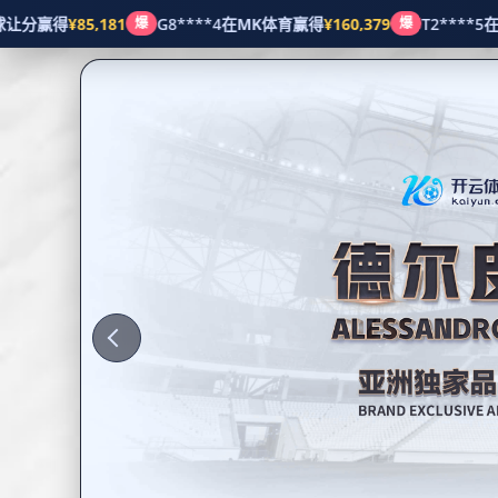
欢迎您来到JJB竞技宝有限公司官方网站！