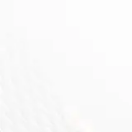
进攻效率和多变的战术。中国女排不仅仅是在原有的技术
对不同对手的特点和优势，采取了灵活多变的战术。
此外，心理战术也是比赛中的一大关键。在东京奥运会的
队员进行指导，更注重心理调节与团队的凝聚力。通过一
持冷静，如何在关键时刻做到自我调节，以最佳的心态应
3、团队协作与球员角
排球是一项高度依赖团队协作的运动，个体的发挥虽然重
中，团队协作精神一直是他们的核心竞争力之一。无论是
在东京奥运会中，主攻手、二传手、自由人等不同位置的
重任，而二传手则需要为队友创造进攻机会。自由人则在
稳定的防线。每一位球员都深知自己的职责，并且在比赛
除了在球场上的配合外，团队之间的情感联结也至关重要
信任和支持成为了她们在艰难时刻坚持下去的动力。正是
战。