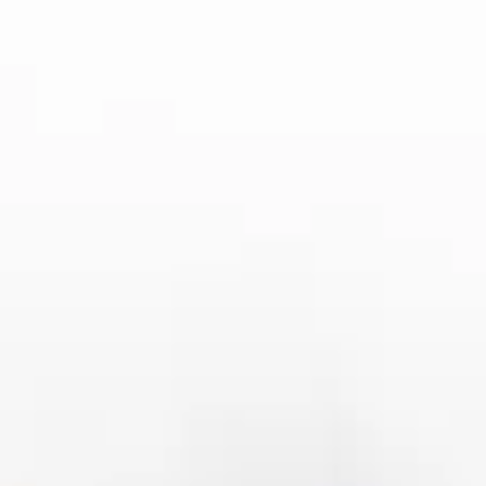
容所吸引。通过打造全方位内容矩阵，平台成功将体育赛事
转化为一种综合娱乐体验。
电竞元素的加入也是华娱体育的重要创新方向之一。如今电
竞已经成为年轻群体关注的重要领域，而华娱体育通过电竞
赛事直播、职业选手互动以及游戏社区运营等方式，成功吸
引了大量年轻用户。电竞与传统体育的结合，不仅扩大了平
台受众范围，也推动了体育娱乐产业的多元发展。
此外，短视频内容的快速传播也成为华娱体育的重要优势。
平台通过赛事集锦、球星高光时刻以及趣味解说等短视频内
容，让用户能够利用碎片化时间快速获取精彩赛事信息。这
种符合年轻用户浏览习惯的传播方式，不仅提升了内容传播
效率，也增强了平台在社交媒体时代的影响力。
社交互动激发热情
对于年轻用户来说，体育赛事不仅是一种娱乐活动，更是一
种社交交流的重要场景。华娱体育充分利用社交化运营理
念，通过弹幕互动、赛事聊天室以及粉丝社区等功能，为用
户打造更加开放、活跃的交流环境。用户在观看比赛的同