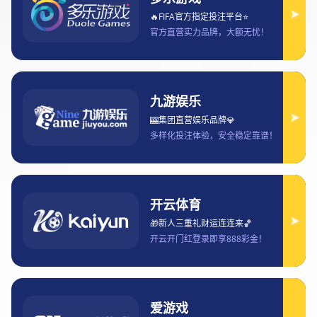
新生态引领年轻用户观赛潮流
新风尚
2026-05-19 04:21:39
201
在数字化娱乐高速发展的今天，体育赛事早已不再局限于传
统的电视直播和单一观赛模式，年轻用户更加追求互动化、
场景化与情感化的观赛体验。华娱体育凭借创新理念与科技
赋能，积极打造沉浸式赛事娱乐新生态，以多元化内容、智
能化平台、社交化互动以及跨界融合等方式，为年轻观众带
来了耳目一新的观赛感受。无论是高清流畅的赛事直播、丰
富有趣的互动玩法，还是电竞、娱乐、短视频等元素的深度
结合，都让体育赛事从“观看”升级为“参与”，从“单向传
播”转变为“情感共鸣”。与此同时，华娱体育还不断优化用户
体验，通过精准内容推荐、社区交流互动以及线上线下联动
活动，构建年轻用户专属的体育娱乐空间。面对新时代消费