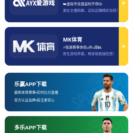
接影响比赛的结果。通过数据分析，玩家可以识别出可能的
趋势，制定更为合理的下注策略。
除了传统的比赛数据，球员的心理状态和球队的战略战术也
是影响比赛结果的重要因素。例如，一些球队在面对强队
时，往往会有出奇制胜的表现，反之亦然。综合考虑这些数
据，可以帮助玩家从更加多元的角度看待每场赛事，避免单
纯依赖直觉和随机猜测。
因此，在进行体育竞猜时，不仅要关注基本的比分数据，还
需要关注更为细致的信息，如球队的进攻和防守能力、球员
的体能状态等。这些信息能够为你的竞猜提供强有力的支
持，帮助你规避风险，增加胜算。
2、掌握不同的投注类型
体育竞猜有着多种投注方式，每种方式的风险和回报都不
同，掌握不同的投注类型将有助于你根据比赛的特点，选择
最适合的投注策略。例如，常见的投注方式有单场胜平负、
让球盘、大小球等，每种方式都具有其独特的特点和应用场
景。