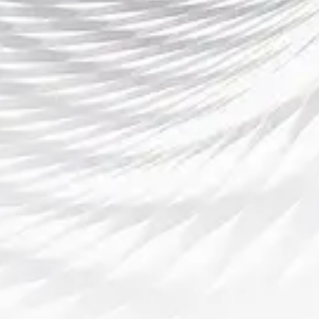
总体来说，体育竞猜是一项需要长期积累和学习的活动。通
过不断优化自己的策略，提升对赛事的理解，掌握不同投注
方式的特点，并且合理管理资金，玩家能够在激烈的竞猜市
场中找到自己的立足点。在未来的竞猜旅程中，保持冷静、
理性分析将是你不断提高胜率、取得成功的重要保障。
下一篇：意甲经典对决精彩回放，重温每个震撼瞬间与精彩进球！
网站二维码
竞技宝·(JJB)官网-华语电竞行业引领者
联系人：温先生