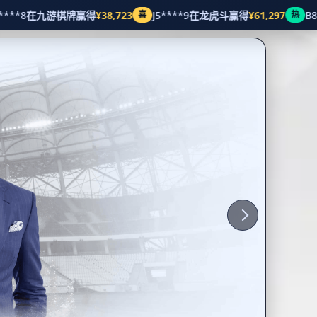
|
选择语言：
简体中文
English
示
企业文化
企业服务
加入JJB竞技宝平台