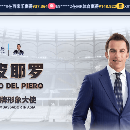
认识JJB竞技宝
项目展