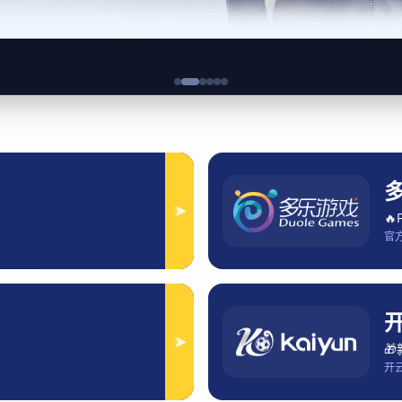
网站首页
当前位置：
>>
安全快捷地完成转让操作
。尤其是德国足球，作为世界顶级足球联赛之一，吸引了大量的
赛，德甲门票的转让平台应运而生，成为了这些球迷进行门票交
，成为了不少用户关心的问题。本文将从四个主要方面来详细阐
转让效率。每个方面都将结合实际操作进行分析，帮助用户在平
台