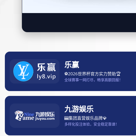
企业文化
企业文化
德甲门票转让平台指南如何
2025-10-03 22:04:21
467
在现代体育文化中，足球已成为全球广泛关注的运动之一
丝。然而，由于各种原因，许多球迷无法亲自到场观看比
径。如何在德甲门票转让平台上完成安全快捷的转让操作
程：选择靠谱平台、了解转让规则、确保交易安全、提升
成门票转让，享受无忧的交易体验。
1、选择靠谱的转让平