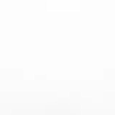
让时间的要求至关重要。一般来说，平台会提供一个转让的窗口
首先，用户的个人信息和支付信息应该得到严格保护。正规的门
外，平台还可能会对交易双方的身份进行验证，确保双方都是真
通常会提供一个消息系统，允许买卖双方直接沟通。通过此系统
免交易过程中出现误解。此外，良好的沟通还能帮助买家了解卖
完成之前，买家的资金会暂时存入平台账户，待交易双方确认无误
后未能及时发货或其他类似问题的发生，确保交易的公平性。
台的使用频率。为了提升转让效率，用户应当了解平台提供的各