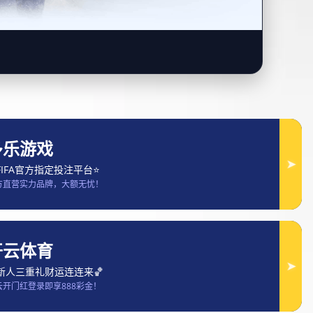
企业文化
德甲门票转让平台指南如何安全快捷地完成转让操作
>>
推荐新闻
07-18
巴塞罗那拉玛西亚最新妖人崛起引关注新星闪耀青训未来可期足坛热
观众和粉
近年来，巴塞罗那拉玛西亚青训营再次成为世界
易的关键途
足坛关注的焦点，一批年轻天才的快速成长让这
述这一过
座足球圣地重新焕发光彩。从梅西、哈维、伊涅
台上顺利完
斯塔等传奇巨星的诞生，到如今新一代青训球员
崭露头角，拉玛西亚始终代表着技术...
07-16
五人制足球战术体系解析与攻防转换技巧全面提升训练实战水平
五人制足球以场地空间小、攻防节奏快、技术要