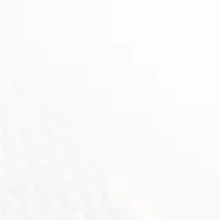
较大，转让时间可能会非常紧迫。因此，了解平台对于转
间内用户可以自由发布门票信息。
3、确保交易的安全性
为了确保交易的安全性，平台通常会设置多种防护措施。
会采用加密技术对用户信息进行保护，防止数据泄露。此
JJB竞技宝
其次，交易前的沟通也是保障交易安全的重要环节。平台
进一步确认门票的细节，比如票面信息、座位位置等，避
降低被骗的风险。
此外，平台可能会提供一种“担保交易”服务，即在交易
会转账给卖家。这种方式能够有效地防止卖家在收到付款
4、提升转让效率
高效的转让操作不仅能够提高用户的满意度，还能增加平