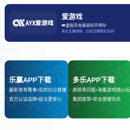
在德甲门票转让过程中，选择一个可靠的平台是首要步骤
保障措施。用户在选择平台时，应首先查看平台的信誉、
的客户服务。例如，某些知名平台已经通过严格的认证程
除了信誉和认证之外，平台的用户界面和操作流程也至关
提供简洁明了的搜索功能，使得买家和卖家能够迅速找到
户感到困惑，从而增加交易风险。
平台的支付系统也是一个重要的安全保障措施。知名的门
程中，平台会提供多种支付方式，包括信用卡、支付宝等
障机制，例如退款保障，避免在交易过程中发生不必要的
2、了解门票转让规则
在进入具体的转让操作之前，用户需要详细了解平台的门
容。了解这些细节可以帮助用户避免因违反规定而导致交
首先，用户应了解平台是否对转让的门票类型有所限制。
让设置较为严格的限制。明确这些规则后，用户可以更加
其次，转让的时间限制也是需要注意的重要因素。德甲比