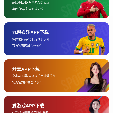
加入了多名年轻球员，同时对部分老将的出场安排进行了适
度控制，这一策略意在提升球队整体活力，并为未来大赛储
备更多可用之才。
从竞技层面来看，球队近年来在高强度赛事中的体能消耗较
大，部分核心球员状态波动明显，因此通过友谊赛进行轮
换，既能降低伤病风险，也能测试替补阵容的实战能力。这
种调整体现出球队对长期竞争力的重视。
此外，阵容变化还与对手研究和战术适配密切相关。面对不
同风格的国际对手，教练组希望通过更多样化的人员组合，
寻找更具弹性的比赛方案，从而提升球队在多变赛场环境中
的适应能力。
战术体系变化观察
在本次国际友谊赛备战过程中，韩国队在战术层面也呈现出
明显调整趋势。整体打法从以往偏重速度与边路冲击，逐渐
向更强调中场控制与传导效率的方向转变，这一变化在训练
与热身赛中已有所体现。
JJB竞技宝平台