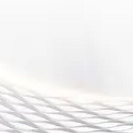
促进了社群活跃度，还让球迷形成独特的文化认同感。
同时，MC体育还通过球迷专属福利、明星互动和赛事衍生
内容，增强了社群与平台的绑定力。球迷不仅是观赛者，更
成为运动文化传播的参与者和推动者，实现了用户与平台的
双向价值提升。
4、跨界合作娱乐拓展
MC体育积极开展跨界合作，将体育与娱乐、电竞、时尚等
多领域结合，拓展运动娱乐新生态。通过与知名品牌、明星
和IP合作，打造丰富多样的赛事活动和娱乐节目，提升了平
台的吸引力和影响力。
返回顶部
此外，MC体育还通过衍生内容开发，如纪录片、综艺节
目、互动小游戏等，让体育赛事不仅停留在赛场上，而是延
伸至观众日常生活中，形成全方位的娱乐体验。
这种跨界合作模式，不仅扩大了受众群体，还促进了体育与
娱乐的深度融合，为球迷带来了多层次、多感官的观赛体
验，推动体育娱乐的全面升级。