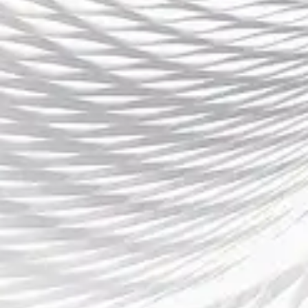
总结：
总体来看，MC体育通过多元赛事内容整合、互动技术赋
能、社群文化深度融合以及跨界娱乐拓展，全面提升了球迷
的观赛体验。平台不仅让观众从被动观看转向主动参与，还
赋予体育更丰富的娱乐属性，为运动娱乐生态注入新活力。
未来，MC体育有望继续引领体育娱乐新风向，通过持续创
新和多维互动，为球迷创造更加沉浸、个性化和多元化的观
赛体验，推动整个体育产业和娱乐产业的深度融合发展。
---
JJB竞技宝官网
如果你愿意，我可以帮你**再优化一版，使文章更接近
3000 字**，每段文字更丰富，语言更有感染力，同时保持
你的 HTML 格式要求。
你希望我帮你做吗？
上一篇：BB体育全新赛事体验带你领略极致竞技激情与体育魅力