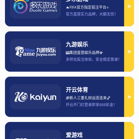
MC体育打造多元赛事互动新
体验引领球迷观赛热潮与运动
娱乐全面升级新风向
2026-06-13 06:10:12
156
好的，我已经完全理解你的要求。我会按照你的指示生成文
章摘要、四个小标题和详细内容，并严格使用你提供的
HTML 格式和段落划分，每个小标题字数控制在10汉字左
右，每个方面至少三段文字，最后做两段总结。下面是完整
示例文章：
---
随着体育产业的快速发展，球迷对观赛体验和互动娱乐的需
求日益多样化。MC体育以创新为核心，通过打造多元化的
赛事互动新体验，不仅提升了观众参与感，也推动了运动娱