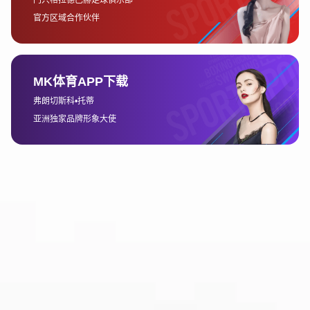
够从不同角度“走进”赛场，仿佛身临其境地感受比赛紧张气
氛。
在互动环节上，MC体育提供实时投票、竞猜、弹幕互动等
多种功能，让球迷在观看比赛的同时参与讨论和决策，增强
了观赛的参与感和娱乐性。这种互动体验不仅增加了球迷的
趣味性，还提高了赛事的关注度和传播力。
同时，智能数据分析与可视化技术让观众能够实时了解球员
表现、战术数据及比赛趋势。这种数据赋能的观看方式，使
球迷在观赛过程中获得专业洞察，提升了整体体验的深度和
丰富性。
3、社群文化深度融合
MC体育注重构建球迷社群，推动运动文化的深度传播。通
过线上社区和线下活动相结合的方式，球迷不仅能分享比赛
心得，还能参与互动挑战和线下聚会，增强了归属感和参与
感。
在社群运营中，MC体育通过主题活动、球迷互动话题和积
分激励机制，鼓励用户积极参与和贡献内容。这种互动不仅